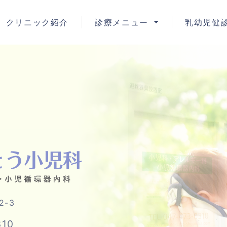
クリニック紹介
診療メニュー
乳幼児健
2-3
2-3
310
310