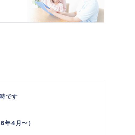
7時です
6年4月〜）