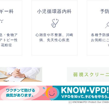
ギー科
小児循環器内科
予
息・食物ア
心雑音や不整脈、川崎
各種予防
アトピー性
病、先天性心疾患
お気軽に
・花粉症