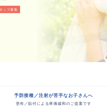
タッフ募集
タッフ募集
予防接種／注射が苦手なお子さんへ
塗布／貼付による疼痛緩和のご提案です