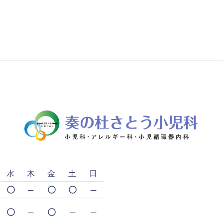
水
木
金
土
日
─
─
─
─
─